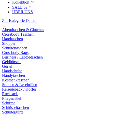
Kollektion
SALE %
ÜBER UNS
Zur Kategorie Damen
Abendtaschen & Clutches
Crossbody Taschen
Handtaschen
Shopper
Schultertaschen
Crossbody Bags
Business / Laptoptaschen
Geldbörsen
Gürtel
Handschuhe
Handytaschen
Kosmetiktaschen
Sonnen & Lesebrillen
Reisegepäck / Koffer
Rucksack
Pflegemittel
Schirme
Schlüsseltaschen
Schultergurte