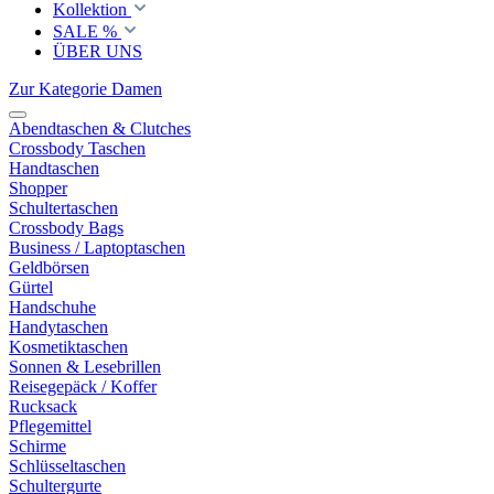
Kollektion
SALE %
ÜBER UNS
Zur Kategorie Damen
Abendtaschen & Clutches
Crossbody Taschen
Handtaschen
Shopper
Schultertaschen
Crossbody Bags
Business / Laptoptaschen
Geldbörsen
Gürtel
Handschuhe
Handytaschen
Kosmetiktaschen
Sonnen & Lesebrillen
Reisegepäck / Koffer
Rucksack
Pflegemittel
Schirme
Schlüsseltaschen
Schultergurte