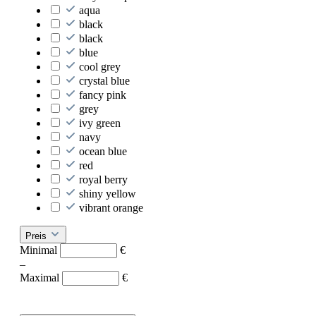
aqua
black
black
blue
cool grey
crystal blue
fancy pink
grey
ivy green
navy
ocean blue
red
royal berry
shiny yellow
vibrant orange
Preis
Minimal
€
–
Maximal
€