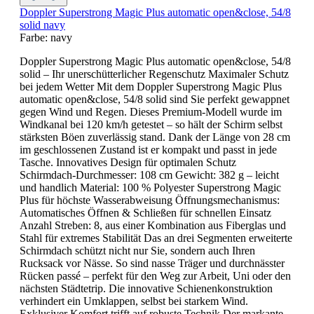
Doppler Superstrong Magic Plus automatic open&close, 54/8
solid navy
Farbe:
navy
Doppler Superstrong Magic Plus automatic open&close, 54/8
solid – Ihr unerschütterlicher Regenschutz Maximaler Schutz
bei jedem Wetter Mit dem Doppler Superstrong Magic Plus
automatic open&close, 54/8 solid sind Sie perfekt gewappnet
gegen Wind und Regen. Dieses Premium-Modell wurde im
Windkanal bei 120 km/h getestet – so hält der Schirm selbst
stärksten Böen zuverlässig stand. Dank der Länge von 28 cm
im geschlossenen Zustand ist er kompakt und passt in jede
Tasche. Innovatives Design für optimalen Schutz
Schirmdach-Durchmesser: 108 cm Gewicht: 382 g – leicht
und handlich Material: 100 % Polyester Superstrong Magic
Plus für höchste Wasserabweisung Öffnungsmechanismus:
Automatisches Öffnen & Schließen für schnellen Einsatz
Anzahl Streben: 8, aus einer Kombination aus Fiberglas und
Stahl für extremes Stabilität Das an drei Segmenten erweiterte
Schirmdach schützt nicht nur Sie, sondern auch Ihren
Rucksack vor Nässe. So sind nasse Träger und durchnässter
Rücken passé – perfekt für den Weg zur Arbeit, Uni oder den
nächsten Städtetrip. Die innovative Schienenkonstruktion
verhindert ein Umklappen, selbst bei starkem Wind.
Exklusiver Komfort trifft auf robuste Technik Der markante,