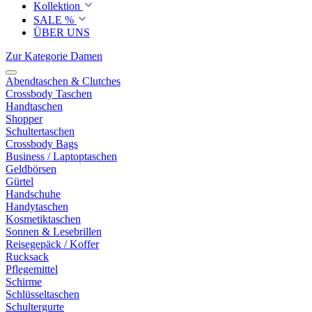
Kollektion
SALE %
ÜBER UNS
Zur Kategorie Damen
Abendtaschen & Clutches
Crossbody Taschen
Handtaschen
Shopper
Schultertaschen
Crossbody Bags
Business / Laptoptaschen
Geldbörsen
Gürtel
Handschuhe
Handytaschen
Kosmetiktaschen
Sonnen & Lesebrillen
Reisegepäck / Koffer
Rucksack
Pflegemittel
Schirme
Schlüsseltaschen
Schultergurte