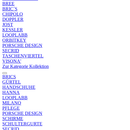
BREE
BRIC´S
CHIPOLO
DOPPLER
JOST
KESSLER
LOOPLABB
ORBITKEY
PORSCHE DESIGN
SECRID
TASCHENVIERTEL
VISONA'
Zur Kategorie Kollektion
BRICS
GÜRTEL
HANDSCHUHE
HANNA
LOOPLABB
MILANO
PFLEGE
PORSCHE DESIGN
SCHIRME
SCHULTERGURTE
SECRID