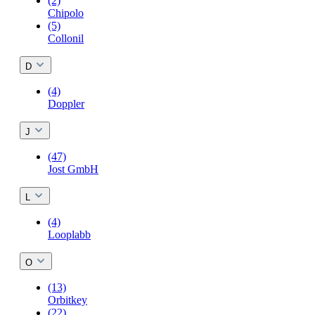
(2)
Chipolo
(5)
Collonil
D
(4)
Doppler
J
(47)
Jost GmbH
L
(4)
Looplabb
O
(13)
Orbitkey
(22)